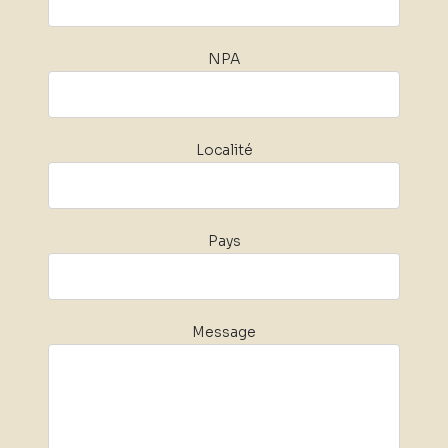
NPA
Localité
Pays
Message